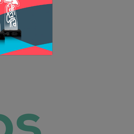
içocas do Miramar
os