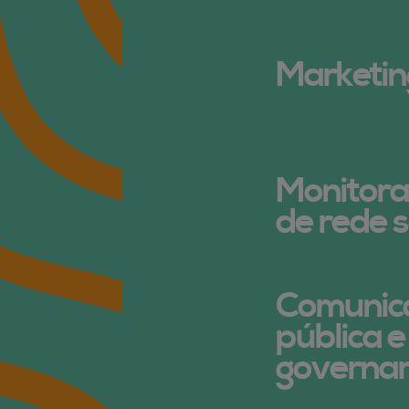
Marketing
Monitor
de rede s
Comunic
pública e
governa