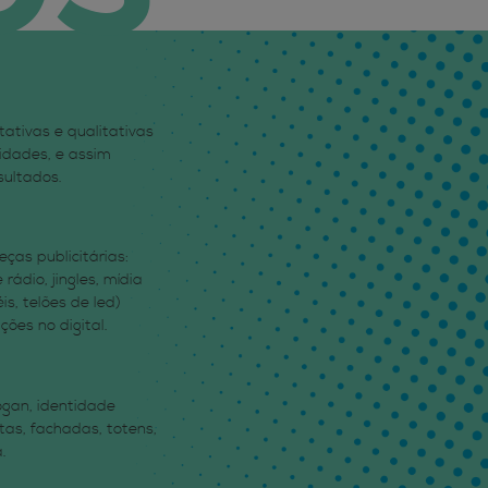
tativas e qualitativas
idades, e assim
sultados.
ças publicitárias:
 rádio, jingles, mídia
s, telões de led)
ções no digital.
ogan, identidade
stas, fachadas, totens,
.