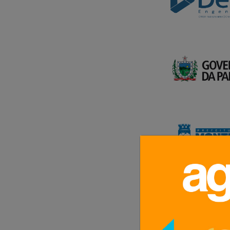
Gov PB
PM Mont
genus