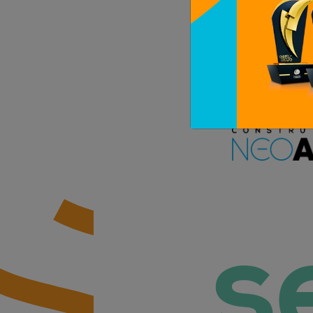
Afrafep
Constru
s