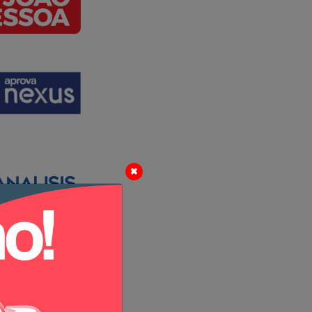
ova Nexus
isis
×
ituto vida