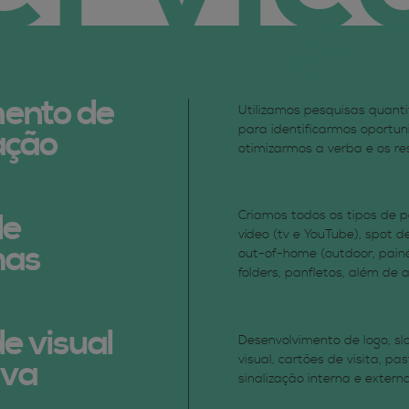
ento de
Utilizamos pesquisas quanti
para identificarmos oportun
ação
otimizarmos a verba e os re
de
Criamos todos os tipos de pe
vídeo (tv e YouTube), spot de
has
out-of-home (outdoor, painéi
folders, panfletos, além de a
e visual
Desenvolvimento de logo, sl
visual, cartões de visita, pa
iva
sinalização interna e externa