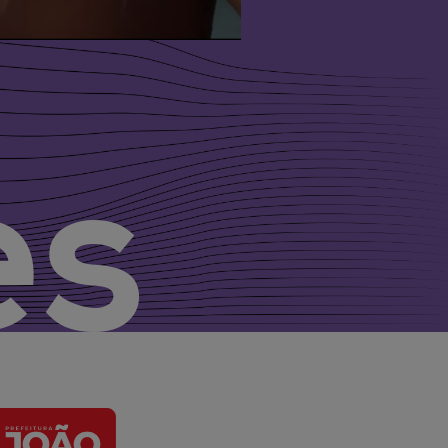
es
oa
JP