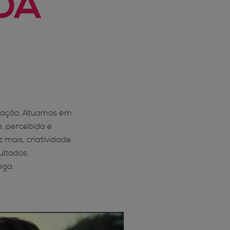
DA
cação. Atuamos em
a, percebida e
 mais, criatividade
ultados.
ega.