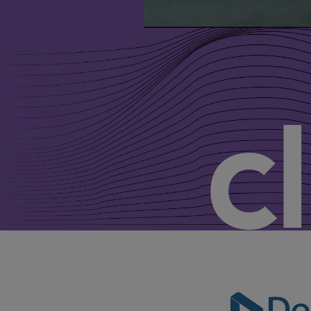
c
Grupo D