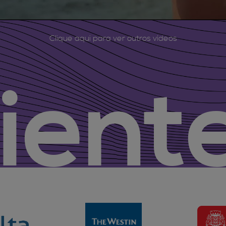
Clique aqui para ver outros vídeos
lient
elta
The Westin João Pess
PM