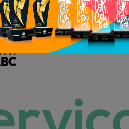
Moreira e Ruffos
Mur
tora NEOABC
erviç