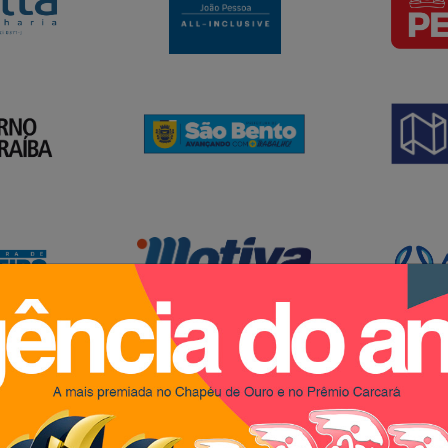
PM São Bento
Apr
eiro
motiva
anal
nova
inst