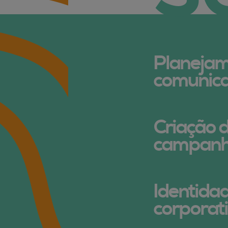
Planejam
comunic
Criação 
campan
Identidad
corporat