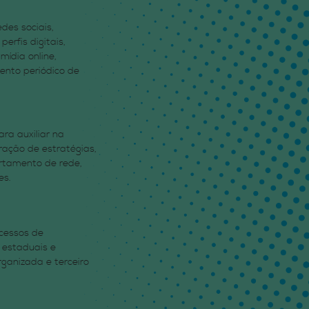
des sociais,
erfis digitais,
ídia online,
ento periódico de
ra auxiliar na
ração de estratégias,
rtamento de rede,
es.
ocessos de
 estaduais e
organizada e terceiro